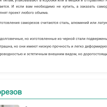
 типам, упаковывают в коробки или в мешки и отправляют на
ается. И если вам необходимо не купить, а заказать само
лнят проект любого объема.
товления саморезов считаются сталь, алюминий или латунь
долговечные, но изготовленные из черной стали подвержены
трашна, но они имеют низкую прочность и легко деформируют
роводностью и эстетичным внешним видом, но дорогостоящи 
орезов