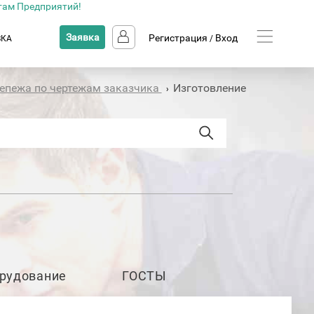
там Предприятий!
Заявка
Регистрация
Вход
ВКА
/
репежа по чертежам заказчика
Изготовление
›
рудование
ГОСТЫ