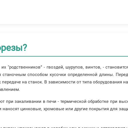
орезы?
их “родственников” - гвоздей, шурупов, винтов, - становит
ая станочным способом кусочки определенной длины. Пере
к передаче на станок. В зависимости от типа оборудования н
авлением.
т при закаливании в печи - термической обработке при вы
и наносят цинковые, хромовые или другие покрытия для защ