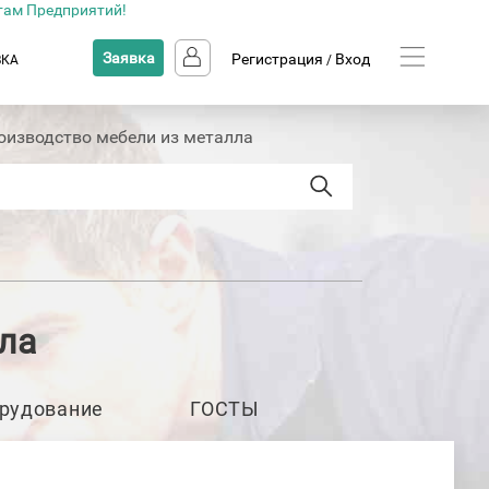
там Предприятий!
Заявка
Регистрация
Вход
ВКА
/
оизводство мебели из металла
ла
рудование
ГОСТЫ