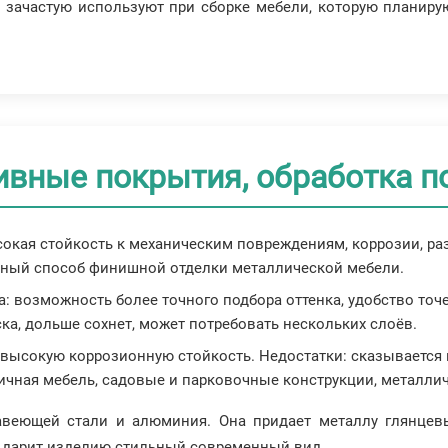
я зачастую используют при сборке мебели, которую планиру
ивные покрытия, обработка п
сокая стойкость к механическим повреждениям, коррозии, ра
рный способ финишной отделки металлической мебели.
а: возможность более точного подбора оттенка, удобство точ
ка, дольше сохнет, может потребовать нескольких слоёв.
 высокую коррозионную стойкость. Недостатки: сказывается
ичная мебель, садовые и парковочные конструкции, металлич
авеющей стали и алюминия. Она придает металлу глянцев
 дарит изделию стильный современный вид.