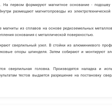
в. На первом формируют магнитное основание - подошву 
Внутри размещают магнитопроводы из электротехнической
е магниты из сплавов на основе редкоземельных металлов
цепления основания с металлической поверхностью.
собирают сверлильный узел. В стойки из алюминиевого про
ковые опоры шпинделя. Затем собирают и монтируют эле
ется сверлильная головка. Производятся наладка и ис
зультатам тестов выдается разрешение на постановку све