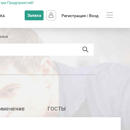
там Предприятий!
Заявка
Регистрация
Вход
ВКА
/
анки
именение
ГОСТЫ