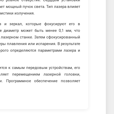
но ровное отверстие. Сердцем установки
ает мощный пучок света. Тип лазера влияет
ристики излучения.
з и зеркал, которые фокусируют его в
е диаметр может быть менее 0,1 мм, что
 лазерном станке. Затем сфокусированный
уры плавления или испарения. В результате
торого определяются параметрами лазера и
ится к самым передовым устройствам, его
вляет перемещением лазерной головки,
и. Программное обеспечение позволяет