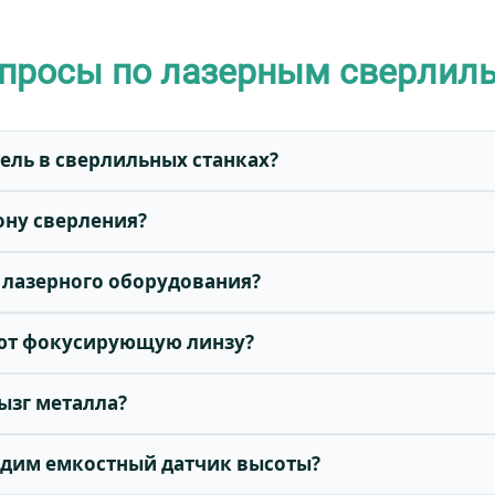
опросы по лазерным сверлил
ель в сверлильных станках?
зону сверления?
я лазерного оборудования?
уют фокусирующую линзу?
рызг металла?
ходим емкостный датчик высоты?