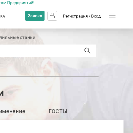
там Предприятий!
Заявка
Регистрация
Вход
ВКА
/
лильные станки
и
именение
ГОСТЫ