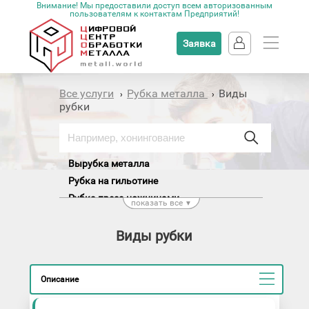
Внимание! Мы предоставили доступ всем авторизованным
пользователям к контактам Предприятий!
Заявка
Все услуги
Рубка металла
Виды
›
›
рубки
Вырубка металла
Рубка на гильотине
Рубка пресс-ножницами
показать все
▼
Ручная рубка
Виды рубки
Описание