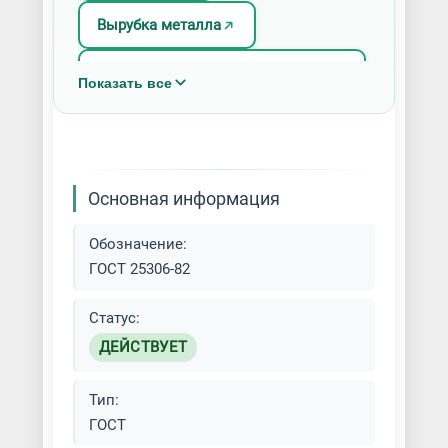
Вырубка металла
Изготовление ленточных ножей
Показать все
Изготовление ножей для
гильотины
Рубка заготовок
Основная информация
Рубка листового материала
Обозначение:
ГОСТ 25306-82
Рубка металла
Статус:
Рубка на гильотине
ДЕЙСТВУЕТ
Рубка пресс-ножницами
Тип:
ГОСТ