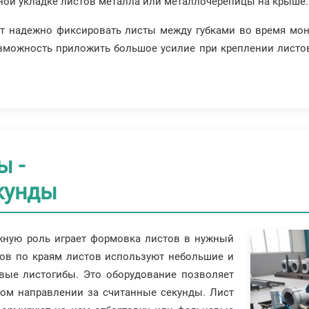
ной укладке листов металла или металлочерепицы на крыше.
т надежно фиксировать листы между губками во время мон
озможность приложить большое усилие при креплении листо
ы -
кунды
жную роль играет формовка листов в нужный
бов по краям листов используют небольшие и
вые листогибы. Это оборудование позволяет
ном направлении за считанные секунды. Лист