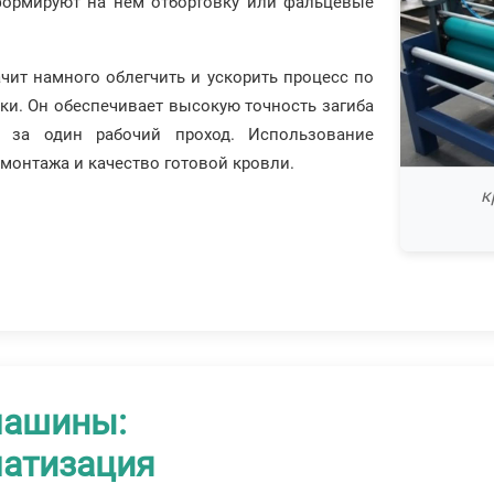
формируют на нем отбортовку или фальцевые
ачит намного облегчить и ускорить процесс по
бки. Он обеспечивает высокую точность загиба
о за один рабочий проход. Использование
монтажа и качество готовой кровли.
к
машины:
атизация