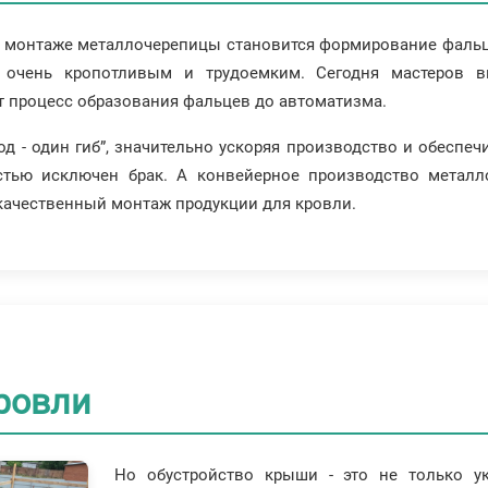
и монтаже металлочерепицы становится формирование фальц
 очень кропотливым и трудоемким. Сегодня мастеров в
т процесс образования фальцев до автоматизма.
од - один гиб”, значительно ускоряя производство и обеспе
стью исключен брак. А конвейерное производство металл
качественный монтаж продукции для кровли.
ровли
Но обустройство крыши - это не только у