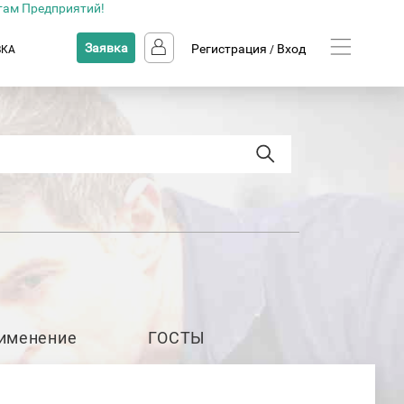
там Предприятий!
Заявка
Регистрация
Вход
ВКА
/
именение
ГОСТЫ