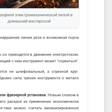
профиля электромеханической пилой в
домашней мастерской
: нарушения линии реза и возможная порча
лы он приводится в движение электротоком.
тающий с ним инструмент может "сорваться".
ется не шлифовальный, а отрезной круг.
Однако сила трения инструмента о металл
или фрезерной установки
. Новым словом в
шего раскроя их применение экономически
е-таки можно считать механизированное