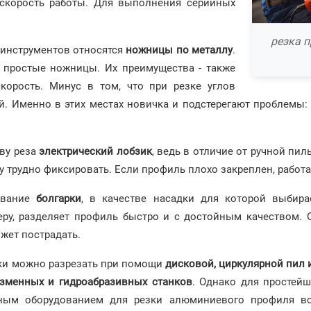
 скорость работы. Для выполнения серийных
резка 
 инструментов относятся
ножницы по металлу
.
и простые ножницы. Их преимущества - также
корость. Минус в том, что при резке углов
й. Именно в этих местах новичка и подстерегают проблемы
тву реза
электрический лобзик
, ведь в отличие от ручной пи
вку трудно фиксировать. Если профиль плохо закреплен, рабо
зование
болгарки
, в качестве насадки для которой выбира
еру, разделяет профиль быстро и с достойным качеством. 
жет пострадать.
ки можно разрезать при помощи
дисковой, циркулярной пил 
азменных и гидроабразивных станков
. Однако для простей
ьным оборудованием для резки алюминиевого профиля вс