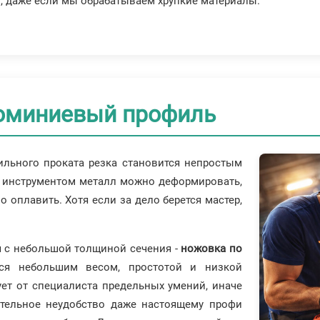
, даже если мы обрабатываем хрупкие материалы.
люминиевый профиль
ильного проката резка становится непростым
м инструментом металл можно деформировать,
о оплавить. Хотя если за дело берется мастер,
 с небольшой толщиной сечения -
ножовка по
тся небольшим весом, простотой и низкой
ует от специалиста предельных умений, иначе
ительное неудобство даже настоящему профи