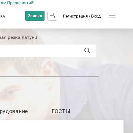
там Предприятий!
Заявка
Регистрация
Вход
ВКА
/
ая резка латуни
рудование
ГОСТЫ