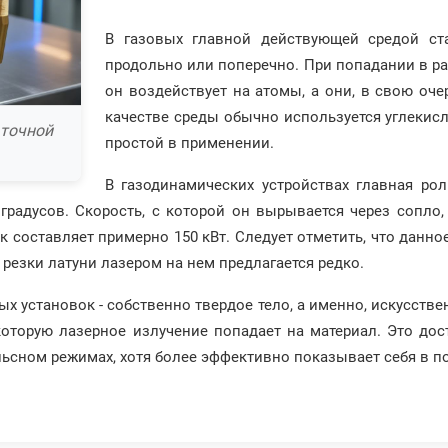
В газовых главной действующей средой ста
продольно или поперечно. При попадании в ра
он воздействует на атомы, а они, в свою оче
качестве среды обычно используется углекисл
 точной
простой в применении.
В газодинамических устройствах главная рол
градусов. Скорость, с которой он вырывается через сопло
 составляет примерно 150 кВт. Следует отметить, что данное
 резки латуни лазером на нем предлагается редко.
х установок - собственно твердое тело, а именно, искусств
 которую лазерное излучение попадает на материал. Это до
льсном режимах, хотя более эффективно показывает себя в п