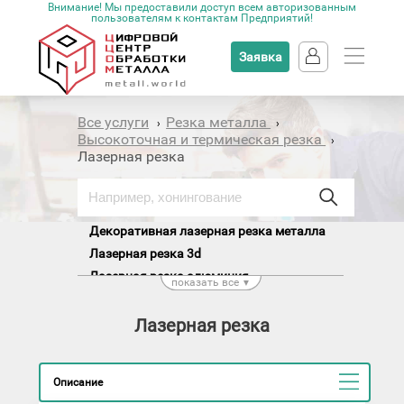
Внимание! Мы предоставили доступ всем авторизованным
пользователям к контактам Предприятий!
Заявка
Все услуги
Резка металла
›
›
Высокоточная и термическая резка
›
Лазерная резка
Декоративная лазерная резка металла
Лазерная резка 3d
Лазерная резка алюминия
показать все
▼
Лазерная резка латуни
Лазерная резка листов
Лазерная резка
Лазерная резка меди
Лазерная резка нержавейки
Описание
Лазерная резка оцинковки