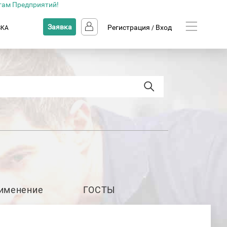
там Предприятий!
Заявка
Регистрация
Вход
ВКА
/
именение
ГОСТЫ