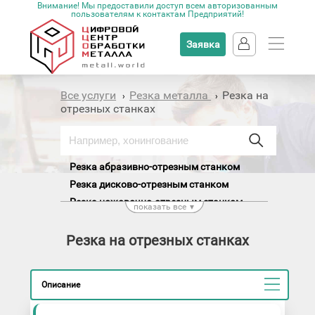
Внимание! Мы предоставили доступ всем авторизованным
пользователям к контактам Предприятий!
Заявка
Все услуги
Резка металла
Резка на
›
›
отрезных станках
Резка абразивно-отрезным станком
Резка дисково-отрезным станком
Резка ножовочно-отрезным станком
показать все
▼
Резка правильно-отрезным станком
Резка на отрезных станках
Описание