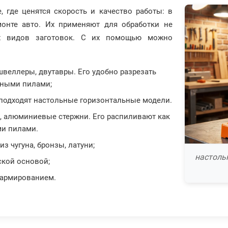
 где ценятся скорость и качество работы: в
емонте авто. Их применяют для обработки не
их видов заготовок. С их помощью можно
швеллеры, двутавры. Его удобно разрезать
рными пилами;
о подходят настольные горизонтальные модели.
к, алюминиевые стержни. Его распиливают как
ми пилами.
з чугуна, бронзы, латуни;
настоль
кой основой;
 армированием.