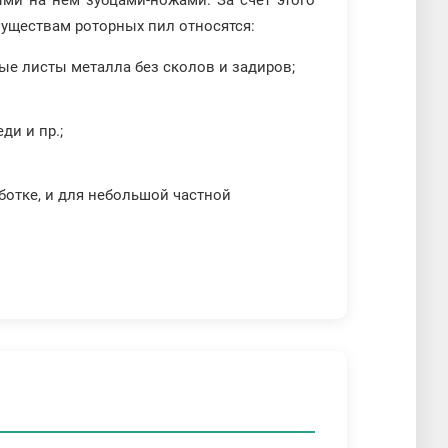
ми на нем зубцами-ножами. За счет этого
муществам роторных пил относятся:
ые листы металла без сколов и задиров;
ди и пр.;
ботке, и для небольшой частной