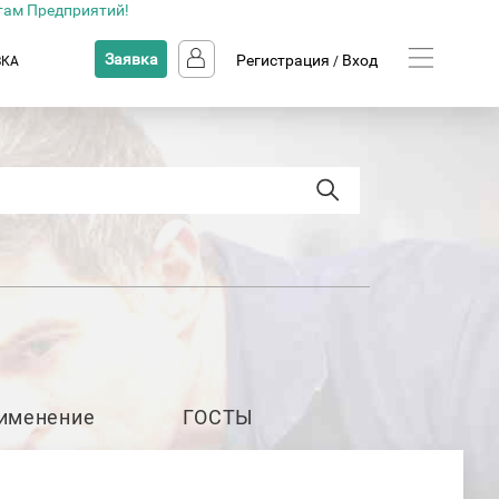
там Предприятий!
Заявка
Регистрация
Вход
ВКА
/
именение
ГОСТЫ