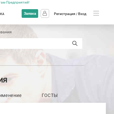
там Предприятий!
Заявка
Регистрация
Вход
ВКА
/
ования
ия
именение
ГОСТЫ