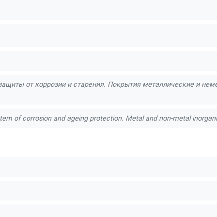
Оборудование для хромирования
Оборудование для 
Оборудование для шоопирования цинком
Оборудовани
защиты от коррозии и старения. Покрытия металлические и не
stem of corrosion and ageing protection. Metal and non-metal inorgani