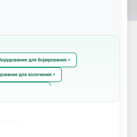
борудование для борирования
дование для золочения
лмазных покрытий
вания и родирования
илицирования
ие для фосфатирования