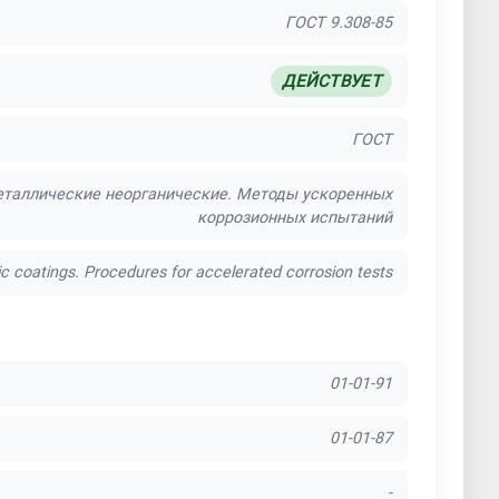
ГОСТ 9.308-85
цементации и нитроцементации
ДЕЙСТВУЕТ
е для электродуговой металлизации
ГОСТ
металлические неорганические. Методы ускоренных
коррозионных испытаний
c coatings. Procedures for accelerated corrosion tests
01-01-91
01-01-87
-