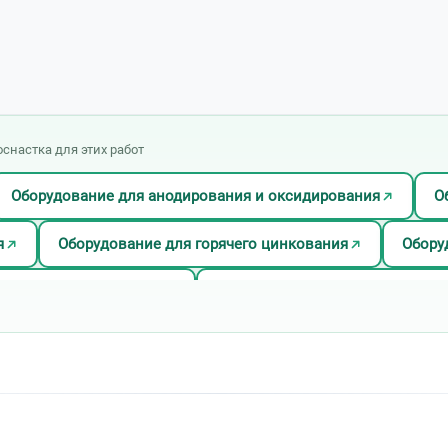
оснастка для этих работ
Оборудование для анодирования и оксидирования
О
я
Оборудование для горячего цинкования
Обору
дование для меднения
Оборудование для нанесения а
дование для пассивации
Оборудование для платиниро
Оборудование для серебрения
Оборудование для с
вания
Оборудование для травления
Оборудован