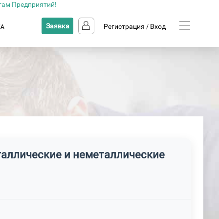
там Предприятий!
Заявка
Регистрация
Вход
КА
/
еталлические и неметаллические