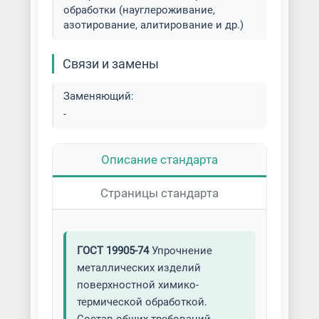
Цементация металла
обработки (науглероживание,
азотирование, алитирование и др.)
Цианирование металла
Связи и замены
Цинкование металла
Заменяющий:
Цинкование труб
-
Шоопирование цинком
Описание стандарта
Страницы стандарта
ГОСТ 19905-74
Упрочнение
металлических изделий
поверхностной химико-
термической обработкой.