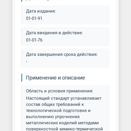
Родирование серебра
Дата издания:
01-01-91
Серебрение металла
Дата введения в действие:
Силицирование металла
01-01-76
Травление металла
Дата завершения срока действия:
-
Фосфатирование металла
Применение и описание
Химическая и гальваническая
обработка металла
Область и условия применения:
Настоящий стандарт устанавливает
Химическое оксидирование
состав общих требований к
металла
технологической подготовке и
выполнению упрочнения
Хромирование деталей
металлических изделий методами
поверхностной химико-термической