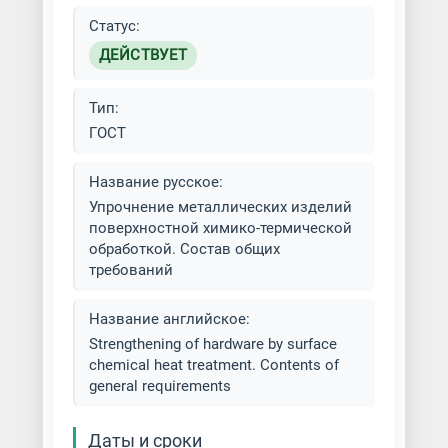
Латунирование металла
Статус:
Меднение металла
ДЕЙСТВУЕТ
Нанесение алмазоподобных
Тип:
покрытий
ГОСТ
Никелирование металла
Название русское:
Упрочнение металлических изделий
Нитроцементация металла
поверхностной химико-термической
обработкой. Состав общих
Оцинкование деталей
требований
Пассивирование металла
Название английское:
Strengthening of hardware by surface
Платинирование металла
chemical heat treatment. Contents of
general requirements
Покрытие металла сплавом
олово-висмут
Даты и сроки