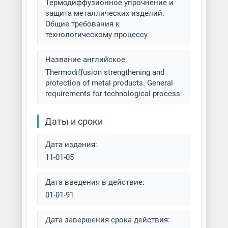
Термодиффузионное упрочнение и
Никелирование металла
защита металлических изделий.
Общие требования к
Нитроцементация металла
технологическому процессу
Оцинкование деталей
Название английское:
Thermodiffusion strengthening and
Пассивирование металла
protection of metal products. General
requirements for technological process
Платинирование металла
Даты и сроки
Покрытие металла сплавом
олово-висмут
Дата издания:
11-01-05
Родирование серебра
Дата введения в действие:
Серебрение металла
01-01-91
Силицирование металла
Дата завершения срока действия: