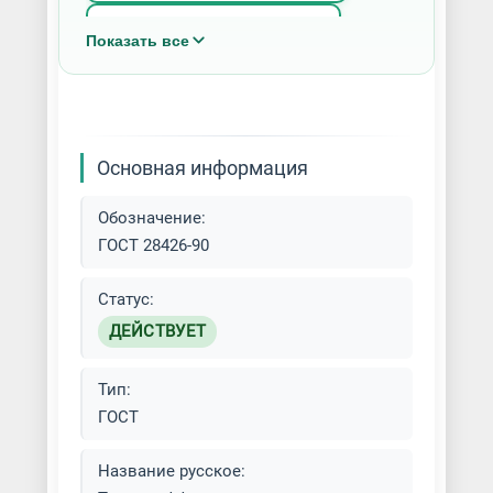
Анодное оксидирование
Показать все
Борирование металла
Голубое травление
Основная информация
Декоративное хромирование
деталей
Обозначение:
ГОСТ 28426-90
Золочение металла
Статус:
Латунирование металла
ДЕЙСТВУЕТ
Меднение металла
Тип:
ГОСТ
Нанесение алмазоподобных
покрытий
Название русское: