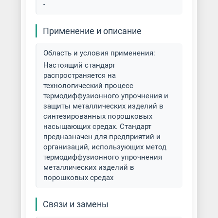
-
Термодиффузионное
цинкование
Применение и описание
Травление металла
Область и условия применения:
Фосфатирование металла
Настоящий стандарт
распространяется на
Химическая и гальваническая
технологический процесс
обработка металла
термодиффузионного упрочнения и
защиты металлических изделий в
синтезированных порошковых
Хромирование деталей
насыщающих средах. Стандарт
предназначен для предприятий и
Цементация металла
организаций, использующих метод
термодиффузионного упрочнения
Цинкование металла
металлических изделий в
порошковых средах
Цинкование труб
Связи и замены