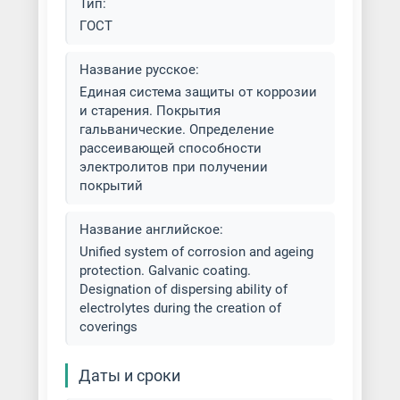
Тип:
ГОСТ
Золочение металла
Название русское:
Латунирование металла
Единая система защиты от коррозии
и старения. Покрытия
Меднение металла
гальванические. Определение
рассеивающей способности
Нанесение алмазоподобных
электролитов при получении
покрытий
покрытий
Никелирование металла
Название английское:
Unified system of corrosion and ageing
Нитроцементация металла
protection. Galvanic coating.
Designation of dispersing ability of
Оцинкование деталей
electrolytes during the creation of
coverings
Пассивирование металла
Даты и сроки
Платинирование металла