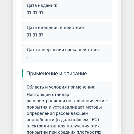
Дата издания:
Покрытие металла сплавом
01-01-91
олово-висмут
Дата введения в действие:
Серебрение металла
01-01-87
Силицирование металла
Дата завершения срока действия:
-
Травление металла
Применение и описание
Услуги гальванического
покрытия
Область и условия применения:
Настоящий стандарт
Фосфатирование металла
распространяется на гальванические
покрытия и устанавливает методы
Химическая и гальваническая
определения рассеивающей
обработка металла
способности (в дальнейшем - РС)
электролитов для получения этих
Холодное цинкование металла
покрытий при средних плотностях