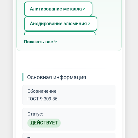
Алитирование металла
Анодирование алюминия
Анодное оксидирование
Показать все
Борирование металла
Гальваническое цинкование
Основная информация
Гальванопластика металла
Обозначение:
Голубое травление
ГОСТ 9.309-86
Горячее цинкование
Статус:
ДЕЙСТВУЕТ
Декоративное хромирование
деталей