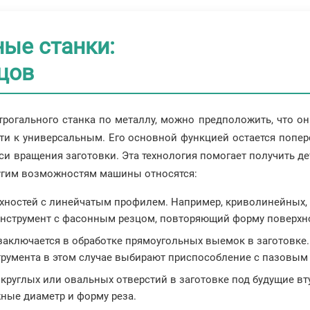
ые станки:
цов
трогального станка по металлу, можно предположить, что о
и к универсальным. Его основной функцией остается попере
 вращения заготовки. Эта технология помогает получить де
ругим возможностям машины относятся:
хностей с линейчатым профилем. Например, криволинейных, в
нструмент с фасонным резцом, повторяющий форму поверхн
 заключается в обработке прямоугольных выемок в заготовке
струмента в этом случае выбирают приспособление с пазовым
круглых или овальных отверстий в заготовке под будущие вту
ные диаметр и форму реза.