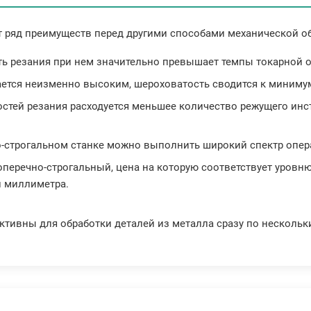
т ряд преимуществ перед другими способами механической об
ть резания при нем значительно превышает темпы токарной о
тается неизменно высоким, шероховатость сводится к миниму
ростей резания расходуется меньшее количество режущего инс
о-строгальном станке можно выполнить широкий спектр опер
перечно-строгальный, цена на которую соответствует уровню
й миллиметра.
тивны для обработки деталей из металла сразу по нескольк