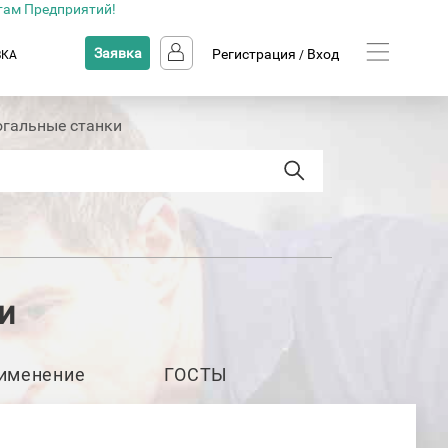
там Предприятий!
Заявка
Регистрация
Вход
ВКА
/
огальные станки
и
именение
ГОСТЫ