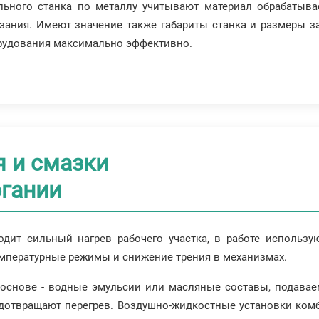
льного станка по металлу учитывают материал обрабатывае
езания. Имеют значение также габариты станка и размеры 
рудования максимально эффективно.
 и смазки
огании
ходит сильный нагрев рабочего участка, в работе использ
мпературные режимы и снижение трения в механизмах.
снове - водные эмульсии или масляные составы, подаваем
едотвращают перегрев. Воздушно-жидкостные установки ко