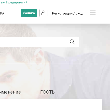
там Предприятий!
Заявка
Регистрация
Вход
ВКА
/
именение
ГОСТЫ