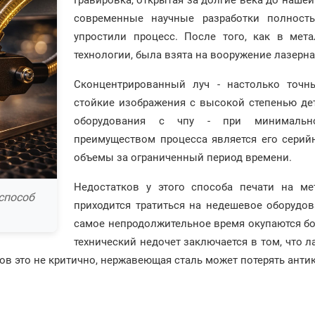
Гравировка, открытая за долгие века до нашей
современные научные разработки полност
упростили процесс. После того, как в мет
технологии, была взята на вооружение лазерна
Сконцентрированный луч - настолько точны
стойкие изображения с высокой степенью де
оборудования с чпу - при минимальн
преимуществом процесса является его серий
объемы за ограниченный период времени.
Недостатков у этого способа печати на ме
способ
приходится тратиться на недешевое оборудов
самое непродолжительное время окупаются б
технический недочет заключается в том, что 
лов это не критично, нержавеющая сталь может потерять ант