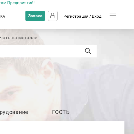
там Предприятий!
Заявка
Регистрация
Вход
ВКА
/
чать на металле
рудование
ГОСТЫ