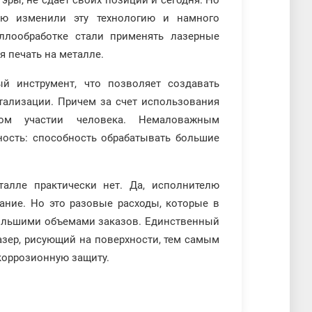
 эры, не сдает своих позиций и сегодня. Но
ью изменили эту технологию и намного
аллообработке стали применять лазерные
я печать на металле.
й инструмент, что позволяет создавать
тализации. Причем за счет использования
ом участии человека. Немаловажным
ность: способность обрабатывать большие
талле практически нет. Да, исполнителю
ание. Но это разовые расходы, которые в
ольшими объемами заказов. Единственный
лазер, рисующий на поверхности, тем самым
икоррозионную защиту.