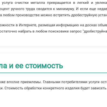
 услуга очистки металла превращается в легкий и увлек
оцент ручного труда сводится к минимуму. И если еще неда
на любом производстве можно встретить дробеструйную устан
жности в Интернете, размещая информацию на досках объяв
статочно набрать в любом поисковике запрос “дробеструйная
а и ее стоимость
тоже вполне приемлемы. Главными потребителями услуги ос
ки. Стоимость обработки конкретного изделия будет зависеть 