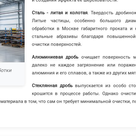
и создания эффекта ее шероховатости.
Сталь - литая и колотая
. Твердость дробинок
Литые частицы, особенно большого диаме
обработки в Москве габаритного проката и 
стальные абразивы благодаря повышенной
очистки поверхностей.
Алюминиевая дробь
очищает поверхность м
далеко не каждое загрязнение или пораже
ботки
алюминия и его сплавов, а также из других мя
Стеклянная дробь
выпускается из особо сто
крошится в процессе работы. Однако очист
атериала в том, что сам он требует минимальной очистки, по