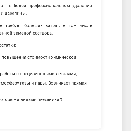
во - в более профессиональном удалении
и и царапины.
е требует больших затрат, в том числе
менной заменой раствора.
остатки:
ны повышения стоимости химической
от работы с прецизионными деталями;
тмосферу газы и пары. Возникает прямая
которыми видами "механики").