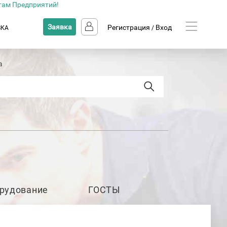
там Предприятий!
Заявка
Регистрация
Вход
ВКА
/
а
рудование
ГОСТЫ