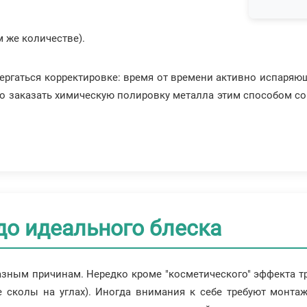
нта);
м же количестве).
вергаться корректировке: время от времени активно испаряю
 заказать химическую полировку металла этим способом со
до идеального блеска
азным причинам. Нередко кроме "косметического" эффекта т
е сколы на углах). Иногда внимания к себе требуют монта