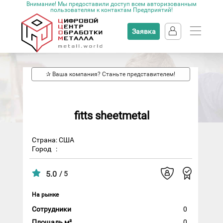
Внимание! Мы предоставили доступ всем авторизованным
пользователям к контактам Предприятий!
Заявка
✰ Ваша компания? Станьте представителем!
fitts sheetmetal
Страна: США
Город
:
5.0
/ 5
На рынке
Сотрудники
0
Площадь м²
0