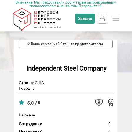
Внимание! Мы предоставили доступ всем авторизованным
пользователям к контактам Предприятий!
Заявка
✰ Ваша компания? Станьте представителем!
Independent Steel Company
Страна: США
Город
:
5.0
/ 5
На рынке
Сотрудники
0
Площадь м²
0