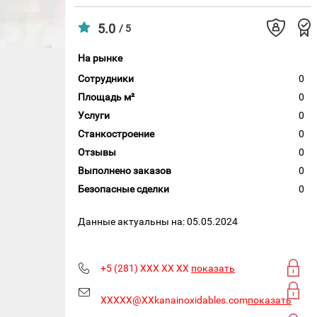
5.0
/ 5
На рынке
Сотрудники
0
Площадь м²
0
Услуги
0
Станкостроение
0
Отзывы
0
Выполнено заказов
0
Безопасные сделки
0
Данные актуальны на: 05.05.2024
+5 (281) XXX XX XX
показать
XXXXX@XXkanainoxidables.com
показать