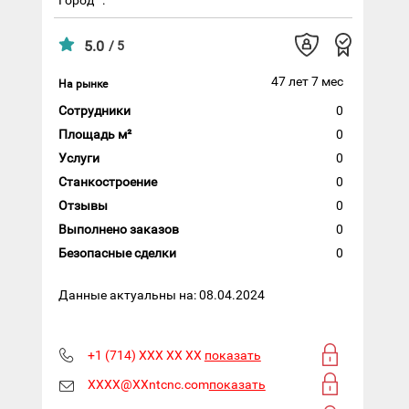
5.0
/ 5
47 лет 7 мес
На рынке
Сотрудники
0
Площадь м²
0
Услуги
0
Станкостроение
0
Отзывы
0
Выполнено заказов
0
Безопасные сделки
0
Данные актуальны на: 08.04.2024
+1 (714) XXX XX XX
показать
XXXX@XXntcnc.com
показать