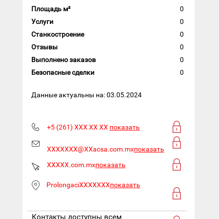
Площадь м²
0
Услуги
0
Станкостроение
0
Отзывы
0
Выполнено заказов
0
Безопасные сделки
0
Данные актуальны на: 03.05.2024
+5 (261) XXX XX XX
показать
XXXXXXX@XXacsa.com.mx
показать
XXXXX.com.mx
показать
ProlongaciXXXXXXX
показать
Контакты доступны всем