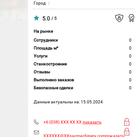
Город
:
5.0
/ 5
На рынке
Сотрудники
0
Площадь м²
0
Услуги
0
Станкостроение
0
Отзывы
0
Выполнено заказов
0
Безопасные сделки
0
Данные актуальны на: 15.05.2024
+6 (038) XXX XX XX
показать
XXXXXX@XXpacmachinery.com
показать