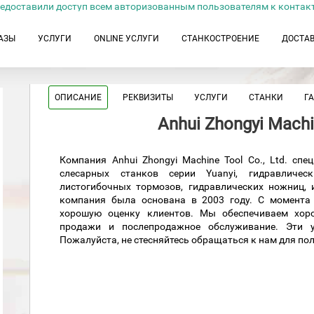
едоставили доступ всем авторизованным пользователям к контак
АЗЫ
УСЛУГИ
ONLINE УСЛУГИ
СТАНКОСТРОЕНИЕ
ДОСТА
ОПИСАНИЕ
РЕКВИЗИТЫ
УСЛУГИ
СТАНКИ
Г
Anhui Zhongyi Machin
Компания Anhui Zhongyi Machine Tool Co., Ltd. сп
слесарных станков серии Yuanyi, гидравличес
листогибочных тормозов, гидравлических ножниц, 
компания была основана в 2003 году. С момента
хорошую оценку клиентов. Мы обеспечиваем хор
продажи и послепродажное обслуживание. Эти у
Пожалуйста, не стесняйтесь обращаться к нам для п