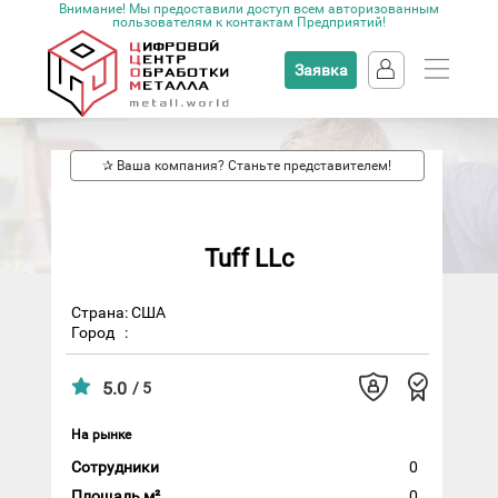
Внимание! Мы предоставили доступ всем авторизованным
пользователям к контактам Предприятий!
Заявка
✰ Ваша компания? Станьте представителем!
Tuff LLc
Страна: США
Город
:
5.0
/ 5
На рынке
Сотрудники
0
Площадь м²
0