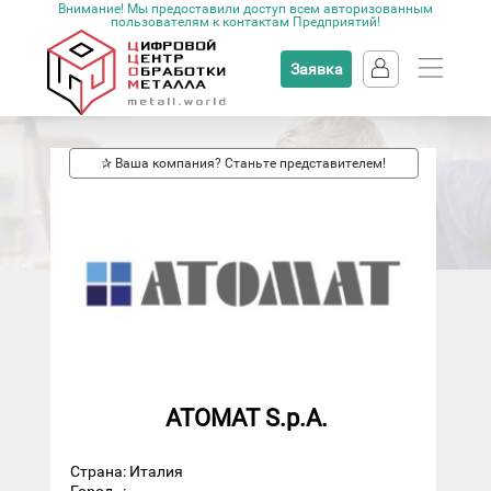
Внимание! Мы предоставили доступ всем авторизованным
пользователям к контактам Предприятий!
Заявка
✰ Ваша компания? Станьте представителем!
ATOMAT S.p.A.
Страна: Италия
Город
: