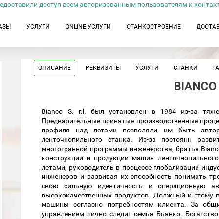
едоставили доступ всем авторизованным пользователям к контак
АЗЫ
УСЛУГИ
ONLINE УСЛУГИ
СТАНКОСТРОЕНИЕ
ДОСТА
ОПИСАНИЕ
РЕКВИЗИТЫ
УСЛУГИ
СТАНКИ
Г
BIANCO
Bianco S. r.l. был установлен в 1984 из-за тя
Предварительные принятые производственные проце
профиля над летами позволяли им быть автор
ленточнопильного станка. Из-за постоянн разви
многогранной программы инженерства, братья Bian
конструкции и продукции машин ленточнопильного 
летами, руководитель в процессе глобализации инд
инженеров и развивая их способность понимать тр
свою сильную идентичность и операционную ав
высококачественных продуктов. Должный к этому п
машины согласно потребностям клиента. За общ
управлением лично следит семья Бьянко. Богатство