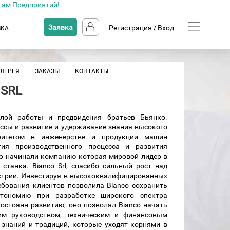
там Предприятий!
Заявка
Регистрация
Вход
ВКА
/
АЛЕРЕЯ
ЗАКАЗЫ
КОНТАКТЫ
 SRL
желой работы и предвидения братьев Бьянко.
ссы и развитие и удерживание знания высокого
итетом в инженерстве и продукции машин
тия производственного процесса и развития
co начинали компанию которая мировой лидер в
станка. Bianco Srl, спасибо сильный рост над
устрии. Инвестируя в высококвалифицированных
ебования клиентов позволила Bianco сохранить
тономию при разработке широкого спектра
остоянн развитию, оно позволял Bianco начать
им руководством, техническим и финансовым
 знаний и традиций, которые уходят корнями в