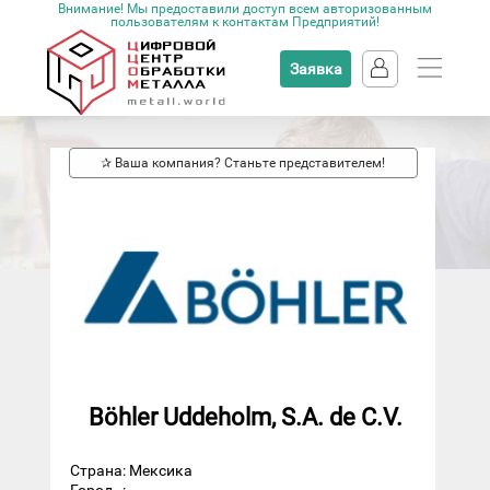
Внимание! Мы предоставили доступ всем авторизованным
пользователям к контактам Предприятий!
Заявка
✰ Ваша компания? Станьте представителем!
Böhler Uddeholm, S.A. de C.V.
Страна: Мексика
Город
: