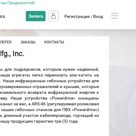
там Предприятий!
Заявка
Регистрация
Вход
ВКА
/
АЛЕРЕЯ
ЗАКАЗЫ
КОНТАКТЫ
g., Inc.
ы для подрядчиков, которым нужен надежный,
наши агрегаты легко переносить или катить на
х. Наши инфракрасные гибочные устройства для
хромированных отражателей и крышек, которые
ксимального возврата инфракрасной энергии к
еву. Наши устройства «Powerdrive» оснащены
анал за вас, а ARS-46 (регулируемая роликовая
 наших гибочных станков для ПВХ «Powerdrive»)
ть длинный участок кабелепровода, торчащий из
нашу продукцию гарантию три (3) года.