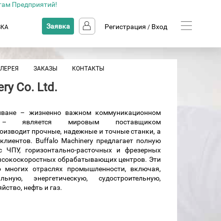
там Предприятий!
Заявка
Регистрация
Вход
ВКА
/
АЛЕРЕЯ
ЗАКАЗЫ
КОНТАКТЫ
ry Co. Ltd.
Тайване – жизненно важном коммуникационном
на – является мировым поставщиком
изводит прочные, надежные и точные станки, а
лиентов. Buffalo Machinery предлагает полную
 ЧПУ, горизонтально-расточных и фрезерных
 высокоскоростных обрабатывающих центров. Эти
о многих отраслях промышленности, включая,
ьную, энергетическую, судостроительную,
йство, нефть и газ.