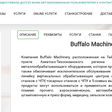
едоставили доступ всем авторизованным пользователям к контак
АЗЫ
УСЛУГИ
ONLINE УСЛУГИ
СТАНКОСТРОЕНИЕ
ДОСТА
ОПИСАНИЕ
РЕКВИЗИТЫ
УСЛУГИ
СТАНКИ
Г
Buffalo Machine
Компания Buffalo Machinery, расположенная на 
пункте Азиатско-Тихоокеанского регио
металлообрабатывающего оборудования, которое про
также обеспечивает исключительное обслуживание к
линейку вертикальных обрабатывающих центров с
станков с ЧПУ, токарных станков с ЧПУ и 5-осевых
продукты могут использоваться и применяться в
помимо прочего: аэрокосмическую, автомобил
штамповочную и пресс-форму, медицину, сельское хозя