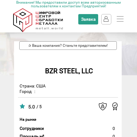
Внимание! Мы предоставили доступ всем авторизованным
пользователям к контактам Предприятий!
Заявка
✰ Ваша компания? Станьте представителем!
BZR STEEL, LLC
Страна: США
Город
:
5.0
/ 5
На рынке
Сотрудники
0
Площадь м²
0