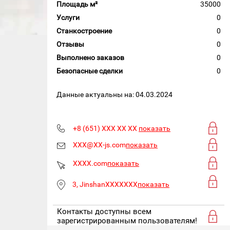
Площадь м²
35000
Услуги
0
Станкостроение
0
Отзывы
0
Выполнено заказов
0
Безопасные сделки
0
Данные актуальны на: 04.03.2024
+8 (651) XXX XX XX
показать
XXX@XX-js.com
показать
XXXX.com
показать
3, JinshanXXXXXXX
показать
Контакты доступны всем
зарегистрированным пользователям!