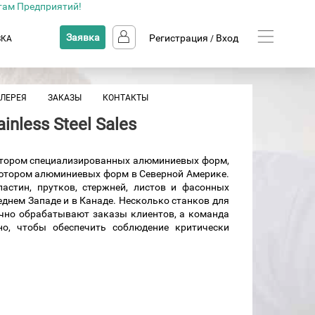
там Предприятий!
Заявка
Регистрация
Вход
ВКА
/
АЛЕРЕЯ
ЗАКАЗЫ
КОНТАКТЫ
inless Steel Sales
ьютором специализированных алюминиевых форм,
ьютором алюминиевых форм в Северной Америке.
стин, прутков, стержней, листов и фасонных
днем Западе и в Канаде. Несколько станков для
очно обрабатывают заказы клиентов, а команда
вно, чтобы обеспечить соблюдение критически