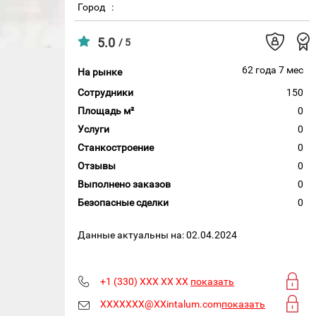
Город
:
5.0
/ 5
62 года 7 мес
На рынке
Сотрудники
150
Площадь м²
0
Услуги
0
Станкостроение
0
Отзывы
0
Выполнено заказов
0
Безопасные сделки
0
Данные актуальны на: 02.04.2024
+1 (330) XXX XX XX
показать
XXXXXXX@XXintalum.com
показать