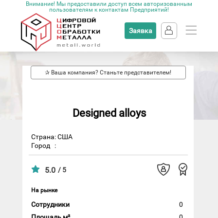
Внимание! Мы предоставили доступ всем авторизованным
пользователям к контактам Предприятий!
Заявка
✰ Ваша компания? Станьте представителем!
Designed alloys
Страна: США
Город
:
5.0
/ 5
На рынке
Сотрудники
0
Площадь м²
0