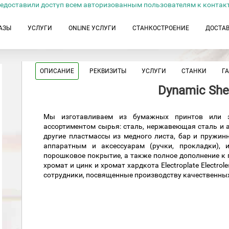
едоставили доступ всем авторизованным пользователям к контак
АЗЫ
УСЛУГИ
ONLINE УСЛУГИ
СТАНКОСТРОЕНИЕ
ДОСТА
ОПИСАНИЕ
РЕКВИЗИТЫ
УСЛУГИ
СТАНКИ
Г
Dynamic She
Мы изготавливаем из бумажных принтов или 
ассортиментом сырья: сталь, нержавеющая сталь и а
другие пластмассы из медного листа, бар и пружин
аппаратным и аксессуарам (ручки, прокладки),
порошковое покрытие, а также полное дополнение 
хромат и цинк и хромат хардкота Electroplate Electrol
сотрудники, посвященные производству качественных