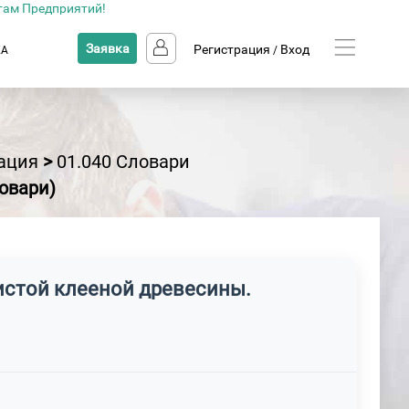
там Предприятий!
Заявка
Регистрация
Вход
КА
/
ация
>
01.040 Словари
овари)
истой клееной древесины.