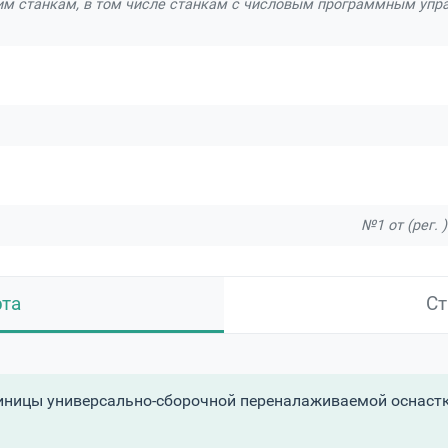
 станкам, в том числе станкам с числовым программным упра
№1 от (рег. 
рта
Ст
иницы универсально-сборочной переналаживаемой оснаст