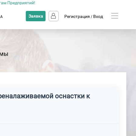
там Предприятий!
Заявка
Регистрация
Вход
КА
/
емы
ереналаживаемой оснастки к