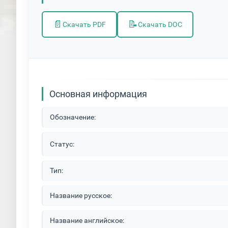
📄
📝
Скачать PDF
Скачать DOC
Основная информация
Обозначение:
Статус:
Тип:
Название русское:
Название английское: