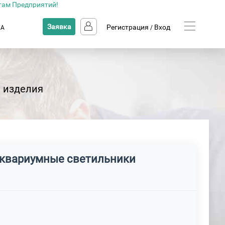
там Предприятий!
Заявка
Регистрация
Вход
КА
/
 изделия
 Аквариумные светильники