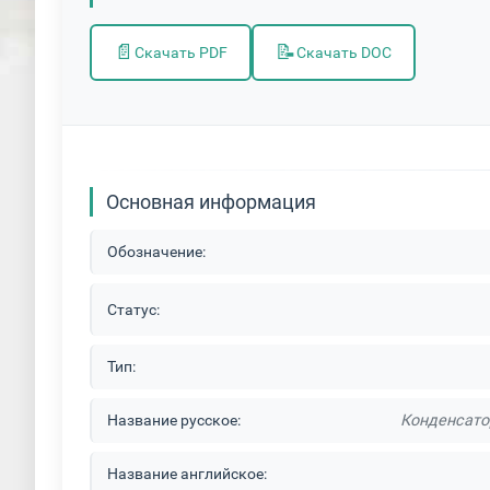
📄
📝
Скачать PDF
Скачать DOC
Основная информация
Обозначение:
Статус:
Тип:
Название русское:
Конденсато
Название английское: