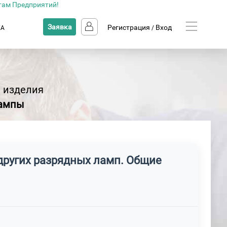
там Предприятий!
Заявка
Регистрация
Вход
КА
/
 изделия
лампы
других разрядных ламп. Общие