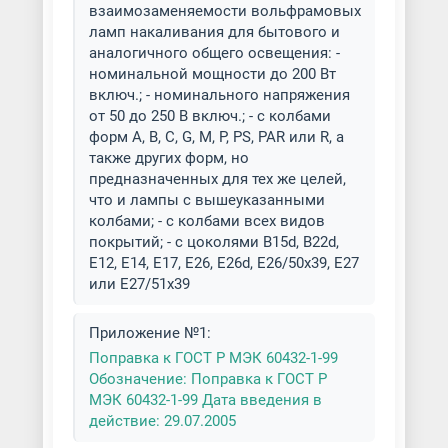
взаимозаменяемости вольфрамовых
ламп накаливания для бытового и
аналогичного общего освещения: -
номинальной мощности до 200 Вт
включ.; - номинального напряжения
от 50 до 250 В включ.; - с колбами
форм А, В, С, G, M, P, PS, PAR или R, а
также других форм, но
предназначенных для тех же целей,
что и лампы с вышеуказанными
колбами; - с колбами всех видов
покрытий; - с цоколями B15d, B22d,
E12, E14, E17, E26, E26d, E26/50x39, E27
или Е27/51х39
Приложение №1:
Поправка к ГОСТ Р МЭК 60432-1-99
Обозначение: Поправка к ГОСТ Р
МЭК 60432-1-99 Дата введения в
действие: 29.07.2005