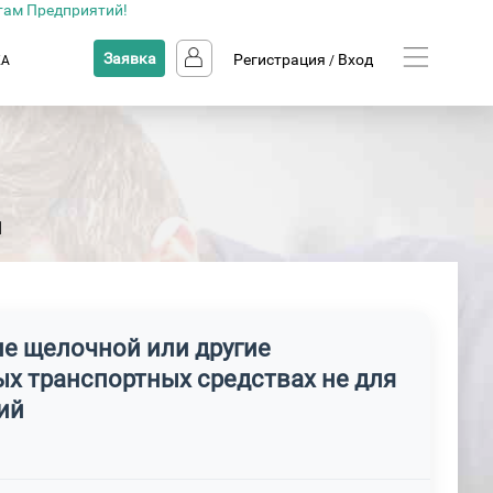
там Предприятий!
Заявка
Регистрация
Вход
КА
/
и
ие щелочной или другие
х транспортных средствах не для
ий