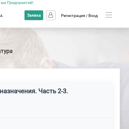
там Предприятий!
Заявка
Регистрация
Вход
КА
/
атура
назначения. Часть 2-3.