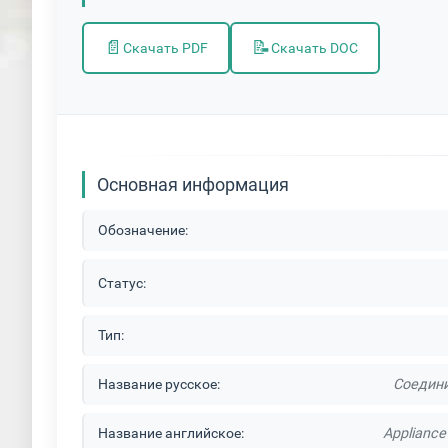
📄
📝
Скачать PDF
Скачать DOC
Основная информация
Обозначение:
Статус:
Тип:
Название русское:
Соедини
Название английское:
Appliance