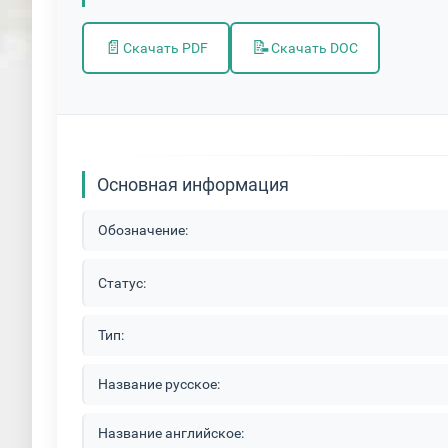
📄
📝
Скачать PDF
Скачать DOC
Основная информация
Обозначение:
Статус:
Тип:
Название русское:
Название английское: