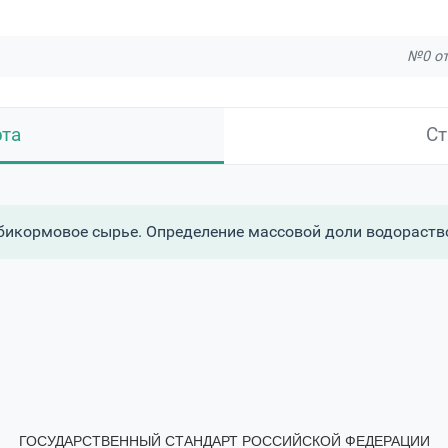
№0 от
рта
Ст
бикормовое сырье. Определение массовой доли водораст