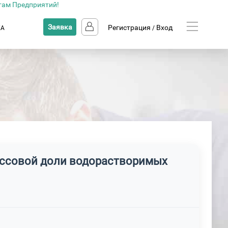
там Предприятий!
Заявка
Регистрация
Вход
КА
/
ассовой доли водорастворимых